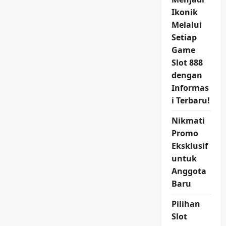
Ikonik
Melalui
Setiap
Game
Slot 888
dengan
Informas
i Terbaru!
Nikmati
Promo
Eksklusif
untuk
Anggota
Baru
Pilihan
Slot