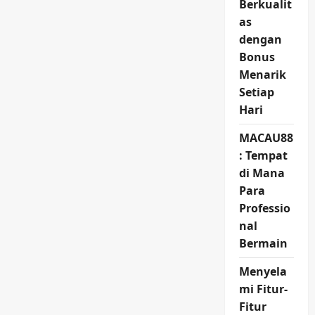
Berkualit
as
dengan
Bonus
Menarik
Setiap
Hari
MACAU88
: Tempat
di Mana
Para
Professio
nal
Bermain
Menyela
mi Fitur-
Fitur