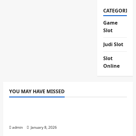
CATEGORIES
Game
Slot
Judi Slot
Slot
Online
YOU MAY HAVE MISSED
Game Slot
Menjadi Ikonik Melalui Setiap Game Slot
888 dengan Informasi Terbaru!
admin
January 8, 2026
Slot Online